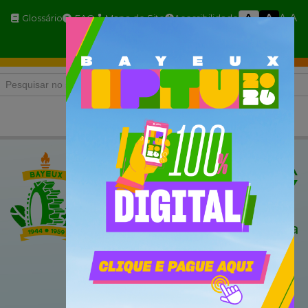
A
A
A
A-
Glossário
FAQ
Mapa do Site
Acessibilidade
A+