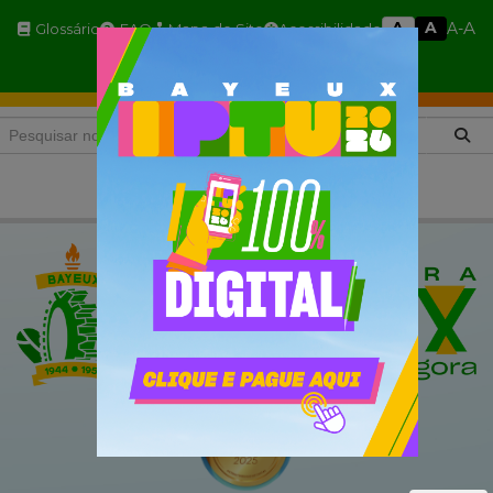
A
A
A
A-
Glossário
FAQ
Mapa do Site
Acessibilidade
A+