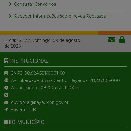
Consultar Convênios
Receber Informações sobre novos Repasses
Hora:
13:47
/
Domingo
,
09 de agosto
de 2026
INSTITUCIONAL
CNPJ: 08.924.581/0001-60
Av. Liberdade, 3655 - Centro, Bayeux - PB, 58306-000
Atendimento: 08:00hs às 14:00hs
ouvidoria@bayeux.pb.gov.br
Bayeux - PB
O MUNICÍPIO