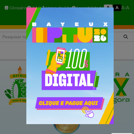
A
A
A
A-
Glossário
FAQ
Mapa do Site
Acessibilidade
A+