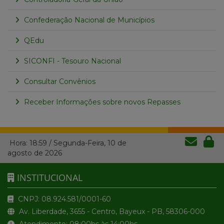
Confederação Nacional de Municípios
QEdu
SICONFI - Tesouro Nacional
Consultar Convênios
Receber Informações sobre novos Repasses
Hora:
18:59
/
Segunda-Feira
,
10 de
agosto de 2026
INSTITUCIONAL
CNPJ: 08.924.581/0001-60
Av. Liberdade, 3655 - Centro, Bayeux - PB, 58306-000