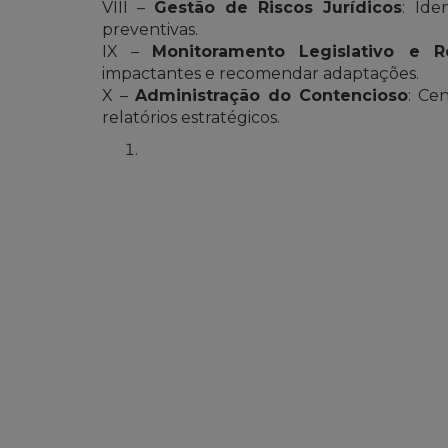
VIII –
Gestão de Riscos Jurídicos
: Ide
preventivas.
IX –
Monitoramento Legislativo e Re
impactantes e recomendar adaptações.
X –
Administração do Contencioso
: Ce
relatórios estratégicos.