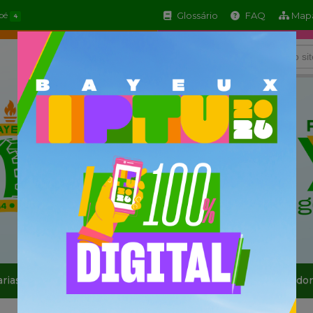
Glossário
FAQ
Mapa
apé
4
arias
Informe-se
Serviços
Sala do Empreendedor