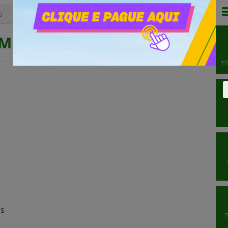
o
 Município
T
s