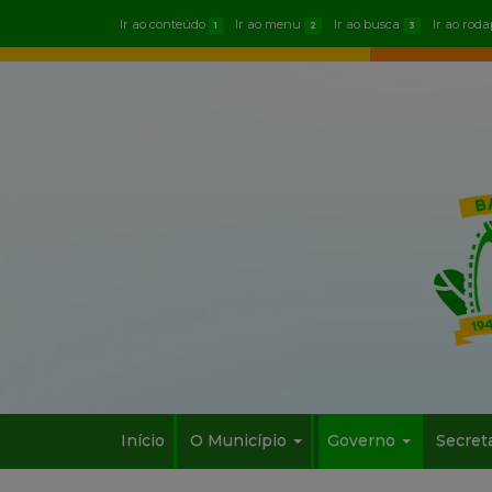
Ir ao conteúdo
Ir ao menu
Ir ao busca
Ir ao rod
1
2
3
Início
O Município
Governo
Secret