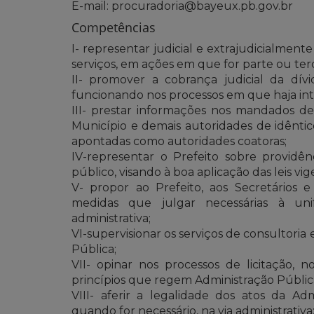
E-mail: procuradoria@bayeux.pb.gov.br
Competências
I- representar judicial e extrajudicialment
serviços, em ações em que for parte ou terc
II- promover a cobrança judicial da dívi
funcionando nos processos em que haja inte
III- prestar informações nos mandados de
Município e demais autoridades de idêntic
apontadas como autoridades coatoras;
IV-representar o Prefeito sobre providên
público, visando à boa aplicação das leis vig
V- propor ao Prefeito, aos Secretários e
medidas que julgar necessárias à uni
administrativa;
VI-supervisionar os serviços de consultoria 
Pública;
VII- opinar nos processos de licitação, n
princípios que regem Administração Públic
VIII- aferir a legalidade dos atos da Ad
quando for necessário, na via administrativa