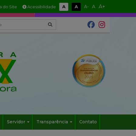
A+
A
A
A
A-
 do Site
Acessibilidade
Servidor
Transparência
Contato