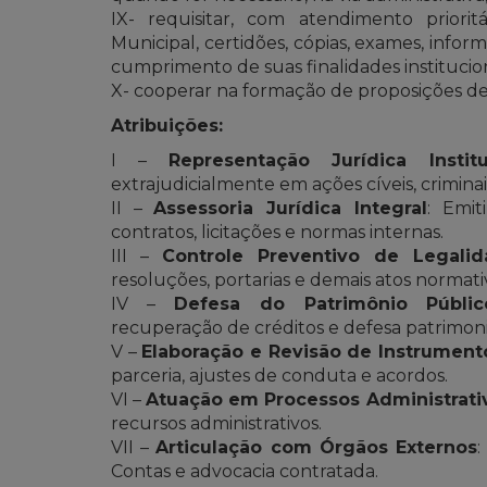
IX- requisitar, com atendimento priori
Municipal, certidões, cópias, exames, infor
cumprimento de suas finalidades institucion
X- cooperar na formação de proposições de
Atribuições:
I –
Representação Jurídica Institu
extrajudicialmente em ações cíveis, criminais
II –
Assessoria Jurídica Integral
: Emit
contratos, licitações e normas internas.
III –
Controle Preventivo de Legali
resoluções, portarias e demais atos normati
IV –
Defesa do Patrimônio Público/
recuperação de créditos e defesa patrimoni
V –
Elaboração e Revisão de Instrument
parceria, ajustes de conduta e acordos.
VI –
Atuação em Processos Administrati
recursos administrativos.
VII –
Articulação com Órgãos Externos
:
Contas e advocacia contratada.