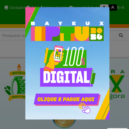
A
A
A
A-
Glossário
FAQ
Mapa do Site
Acessibilidade
A+