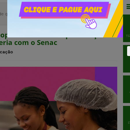
de qualificação com cursos técnicos em parceria com o
 oportunidades de qualificação
T
eria com o Senac
cação