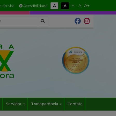
A+
A
A
A
A-
 do Site
Acessibilidade
Servidor
Transparência
Contato