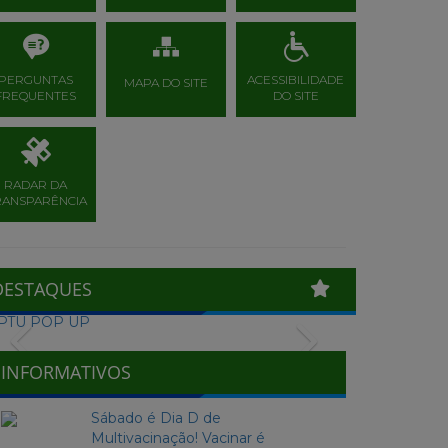
PERGUNTAS
ACESSIBILIDADE
MAPA DO SITE
FREQUENTES
DO SITE
RADAR DA
RANSPARÊNCIA
DESTAQUES
Previous
Next
INFORMATIVOS
Sábado é Dia D de
Multivacinação! Vacinar é