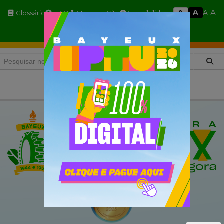
A
A
A
A-
Glossário
FAQ
Mapa do Site
Acessibilidade
A+