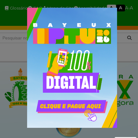
A
A
A
A-
Glossário
FAQ
Mapa do Site
Acessibilidade
A+