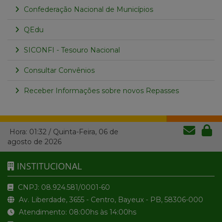
Confederação Nacional de Municípios
QEdu
SICONFI - Tesouro Nacional
Consultar Convênios
Receber Informações sobre novos Repasses
Hora:
01:32
/
Quinta-Feira
,
06 de
agosto de 2026
INSTITUCIONAL
CNPJ: 08.924.581/0001-60
Av. Liberdade, 3655 - Centro, Bayeux - PB, 58306-000
Atendimento: 08:00hs às 14:00hs