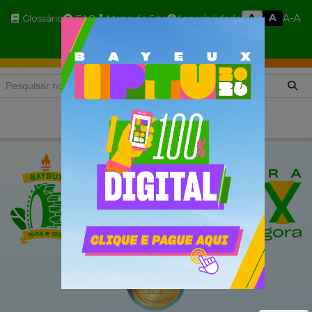
A
A
A
A-
Glossário
FAQ
Mapa do Site
Acessibilidade
A+