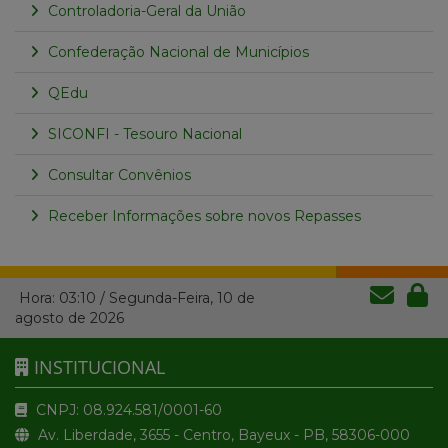
Controladoria-Geral da União
Confederação Nacional de Municípios
QEdu
SICONFI - Tesouro Nacional
Consultar Convênios
Receber Informações sobre novos Repasses
Hora:
03:10
/
Segunda-Feira
,
10 de
agosto de 2026
INSTITUCIONAL
CNPJ: 08.924.581/0001-60
Av. Liberdade, 3655 - Centro, Bayeux - PB, 58306-000