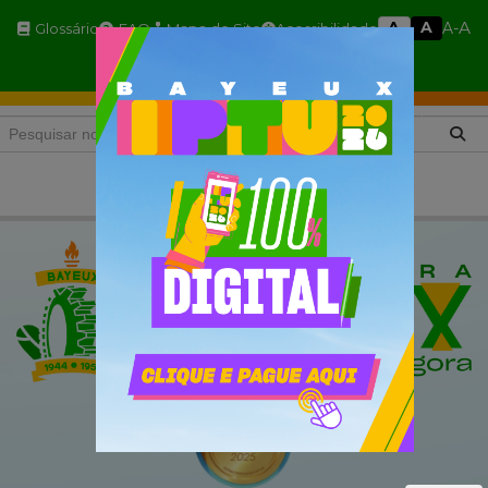
A
A
A
A-
Glossário
FAQ
Mapa do Site
Acessibilidade
A+