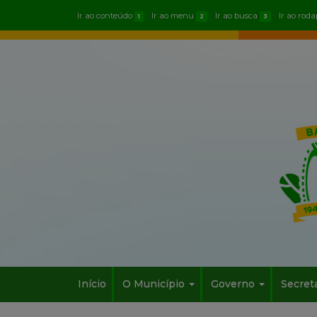
Ir ao conteúdo
Ir ao menu
Ir ao busca
Ir ao rod
1
2
3
Início
O Município
Governo
Secret