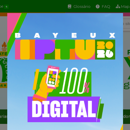
Glossário
FAQ
Mapa
apé
4
arias
Informe-se
Serviços
Sala do Empreendedor