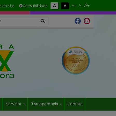
A+
A
A
A
A-
 do Site
Acessibilidade
Servidor
Transparência
Contato