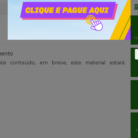
T
mento
te conteúdo, em breve, este material estará