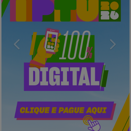
Previous
Next