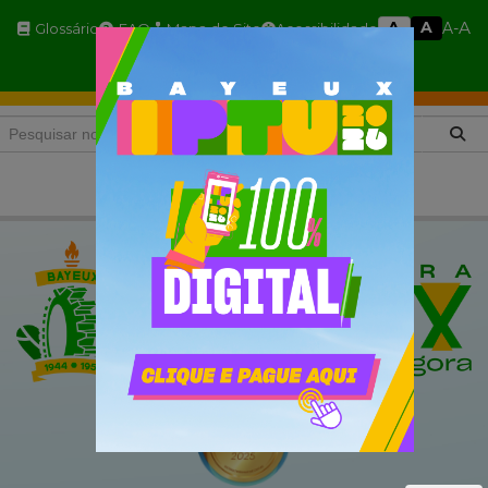
A
A
A
A-
Glossário
FAQ
Mapa do Site
Acessibilidade
A+