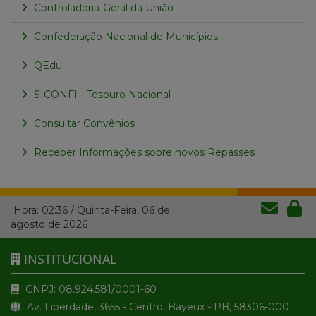
Controladoria-Geral da União
Confederação Nacional de Municípios
QEdu
SICONFI - Tesouro Nacional
Consultar Convênios
Receber Informações sobre novos Repasses
Hora:
02:36
/
Quinta-Feira
,
06 de
agosto de 2026
INSTITUCIONAL
CNPJ: 08.924.581/0001-60
Av. Liberdade, 3655 - Centro, Bayeux - PB, 58306-000