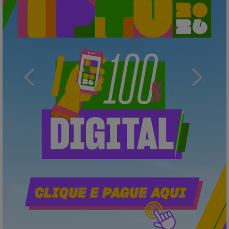
Previous
Next