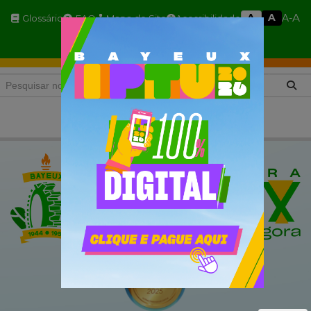
A
A
A
A-
Glossário
FAQ
Mapa do Site
Acessibilidade
A+