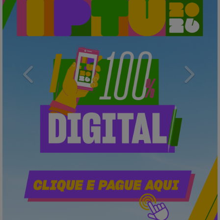
Previous
Next