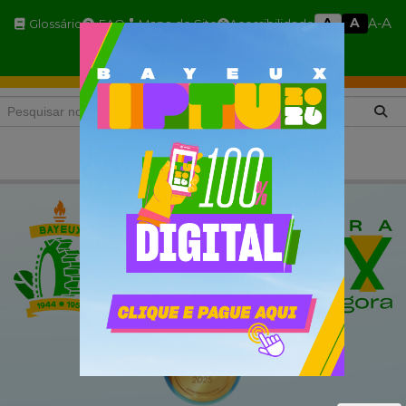
A
A
A
A-
Glossário
FAQ
Mapa do Site
Acessibilidade
A+