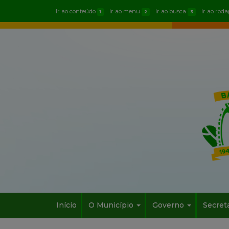
Ir ao conteúdo
Ir ao menu
Ir ao busca
Ir ao rod
1
2
3
Início
O Município
Governo
Secret