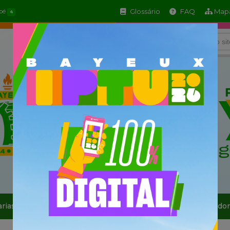
Glossário
FAQ
Mapa
apé
4
arias
Informe-se
Serviços
Sala do Empreendedor