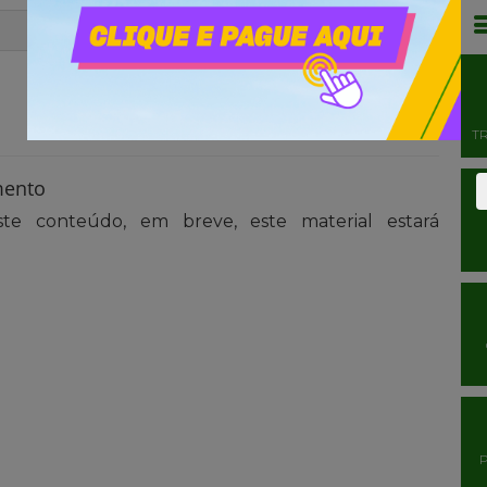
T
mento
te conteúdo, em breve, este material estará