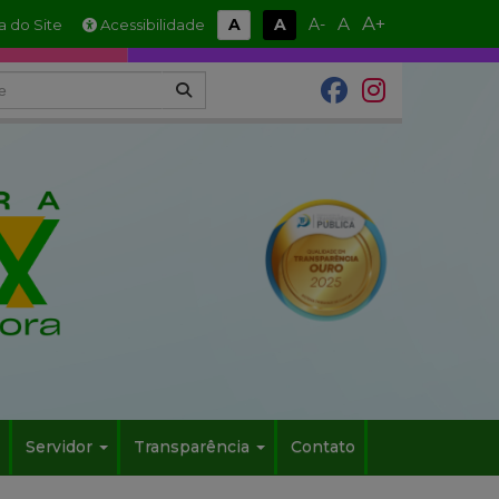
A+
A
A
A
A-
 do Site
Acessibilidade
Servidor
Transparência
Contato