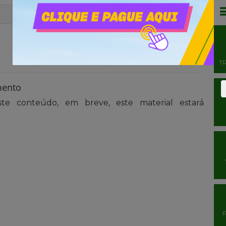
T
mento
te conteúdo, em breve, este material estará