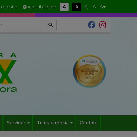
A+
A
A
A
A-
 do Site
Acessibilidade
Servidor
Transparência
Contato