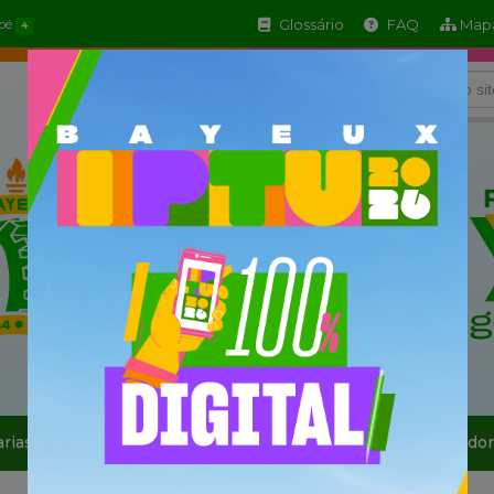
Glossário
FAQ
Mapa
apé
4
arias
Informe-se
Serviços
Sala do Empreendedor