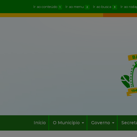
Ir ao conteúdo
Ir ao menu
Ir ao busca
Ir ao rod
1
2
3
Início
O Município
Governo
Secret