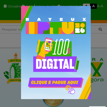
A
A
A
A-
Glossário
FAQ
Mapa do Site
Acessibilidade
A+