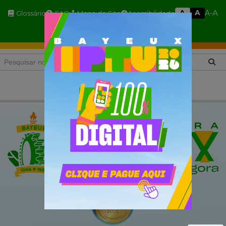
A
A
A
A-
Glossário
FAQ
Mapa do Site
Acessibilidade
A+