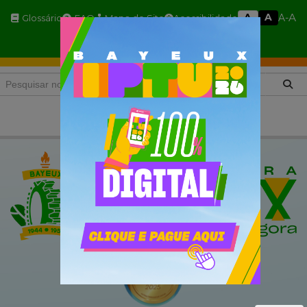
A
A
A
A-
Glossário
FAQ
Mapa do Site
Acessibilidade
A+