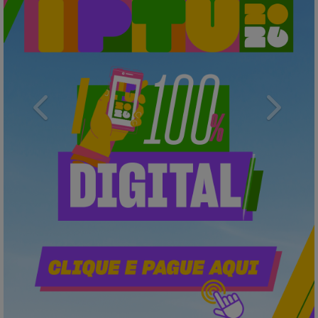
Previous
Next