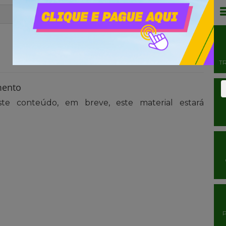
T
mento
te conteúdo, em breve, este material estará