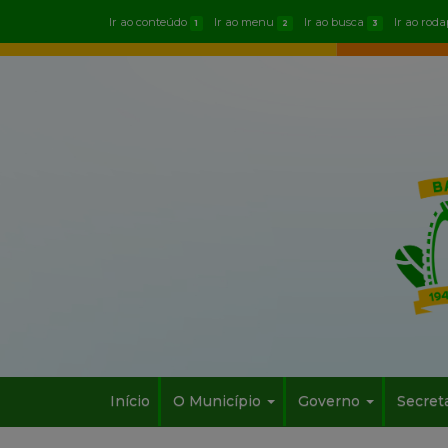
Ir ao conteúdo
Ir ao menu
Ir ao busca
Ir ao rod
1
2
3
Início
O Município
Governo
Secret