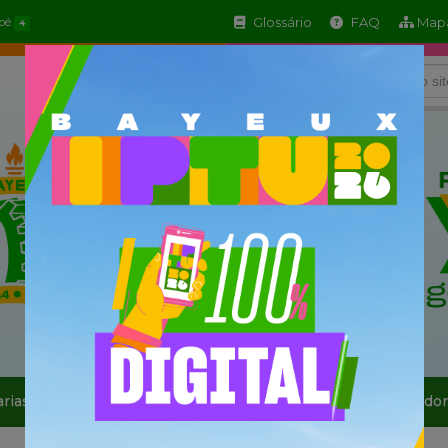
Glossário
FAQ
Mapa
apé
4
arias
Informe-se
Serviços
Sala do Empreendedor