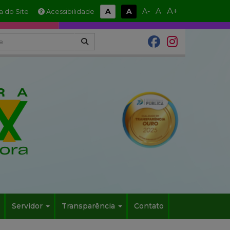
A+
A
A
A
A-
 do Site
Acessibilidade
Servidor
Transparência
Contato