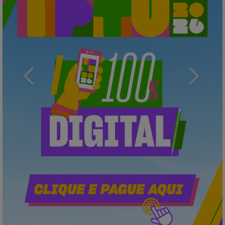
Previous
Next