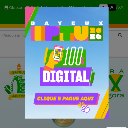
A
A
A
A-
Glossário
FAQ
Mapa do Site
Acessibilidade
A+