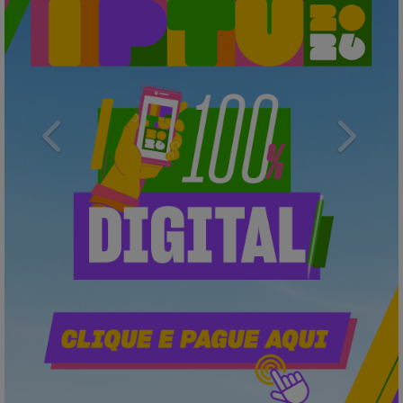
Previous
Next