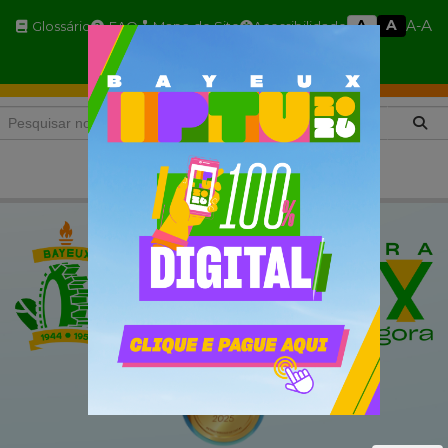
A
A
A
A-
Glossário
FAQ
Mapa do Site
Acessibilidade
A+