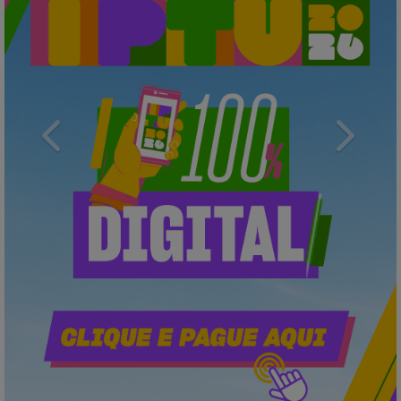
Previous
Next