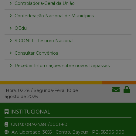
Controladoria-Geral da União
Confederação Nacional de Municípios
QEdu
SICONFI - Tesouro Nacional
Consultar Convênios
Receber Informações sobre novos Repasses
Hora:
02:28
/
Segunda-Feira
,
10 de
agosto de 2026
INSTITUCIONAL
CNPJ: 08.924.581/0001-60
Av. Liberdade, 3655 - Centro, Bayeux - PB, 58306-000