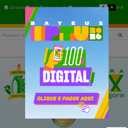
A
A
A
A-
Glossário
FAQ
Mapa do Site
Acessibilidade
A+