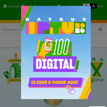
A
A
A
A-
Glossário
FAQ
Mapa do Site
Acessibilidade
A+