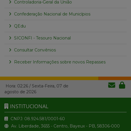
Controladoria-Geral da União
Confederação Nacional de Municípios
QEdu
SICONFI - Tesouro Nacional
Consultar Convênios
Receber Informações sobre novos Repasses
Hora:
02:26
/
Sexta-Feira
,
07 de
agosto de 2026
INSTITUCIONAL
CNPJ: 08.924.581/0001-60
Av. Liberdade, 3655 - Centro, Bayeux - PB, 58306-000